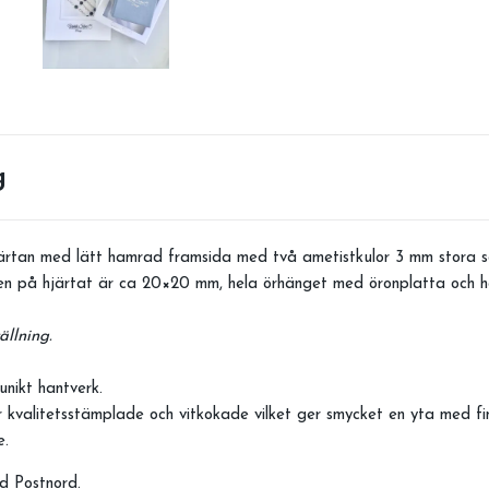
g
ärtan med lätt hamrad framsida med två ametistkulor 3 mm stora 
leken på hjärtat är ca 20×20 mm, hela örhänget med öronplatta och
ällning.
unikt hantverk.
 kvalitetsstämplade och vitkokade vilket ger smycket en yta med fins
ge.
d Postnord.