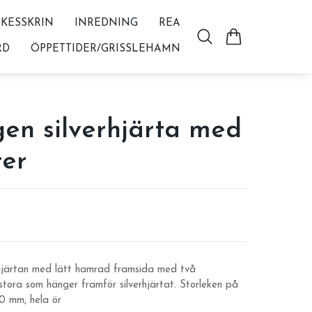
KESSKRIN
INREDNING
REA
RD
ÖPPETTIDER/GRISSLEHAMN
en silverhjärta med
ter
hjärtan med lätt hamrad framsida med två
tora som hänger framför silverhjärtat. Storleken på
0 mm, hela ör