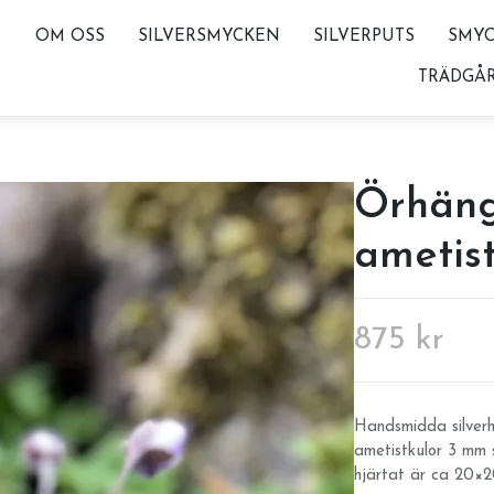
OM OSS
SILVERSMYCKEN
SILVERPUTS
SMYC
TRÄDGÅ
Örhäng
ametis
875 kr
Handsmidda silver
ametistkulor 3 mm s
hjärtat är ca 20×2