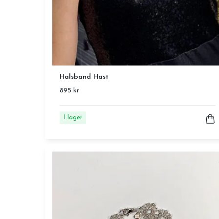
Halsband Häst
895 kr
I lager