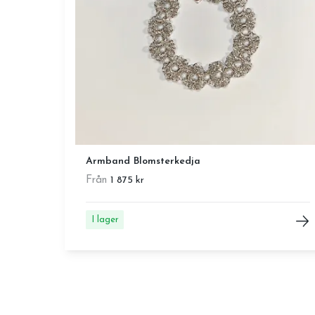
Armband Blomsterkedja
Från
1 875 kr
I lager