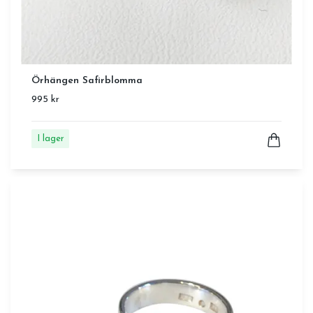
Örhängen Safirblomma
995 kr
I lager