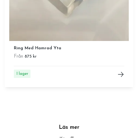
Ring Med Hamrad Yta
Från
875 kr
I lager
Läs mer