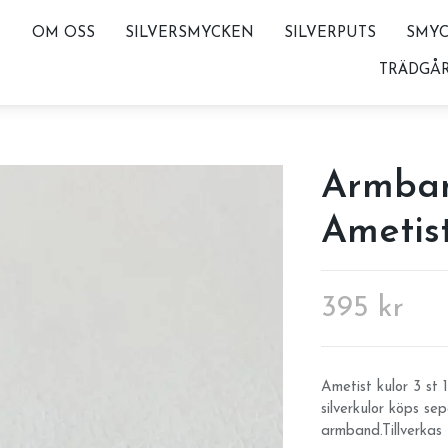
OM OSS
SILVERSMYCKEN
SILVERPUTS
SMYC
TRÄDGÅ
Armban
Ametis
395 kr
Ametist kulor 3 st
silverkulor köps se
armband.Tillverkas