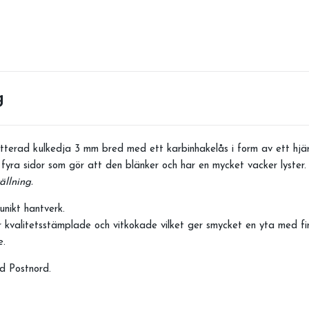
g
etterad kulkedja 3 mm bred med ett karbinhakelås i form av ett hjä
fyra sidor som gör att den blänker och har en mycket vacker lyster.
ällning.
unikt hantverk.
 kvalitetsstämplade och vitkokade vilket ger smycket en yta med fins
ge.
d Postnord.