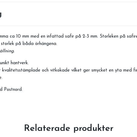
g
mma ca 10 mm med en infattad safir på 2-3 mm. Storleken på safir
 storlek på båda örhängena.
ällning.
unikt hantverk.
 kvalitetsstämplade och vitkokade vilket ger smycket en yta med fins
ge.
d Postnord.
Relaterade produkter