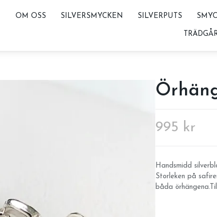
OM OSS
SILVERSMYCKEN
SILVERPUTS
SMYC
TRÄDGÅ
Örhäng
995 kr
Handsmidd silverb
Storleken på safir
båda örhängena.Til